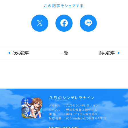
この記事をシェアする
次の記事
一覧
前の記事
八月のシンデレラナイン
タイトル
八月のシンデレラナイン
ジャンル
野球型青春体験ゲーム
価 格
無料（アイテム課金あり）
対応機種
iOS/Android/DMM GAMES