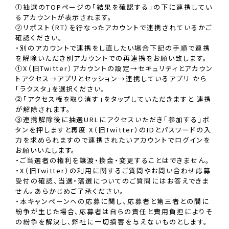
①抽選のTOPページの「結果を確認する」の下に連携してい
るアカウントが表示されます。
②リポスト（RT）を行なったアカウントで連携されているかご
確認ください。
・別のアカウントで連携をし直したい場合下記の手順で連携
を解除いただき別アカウントでの再連携をお願い致します。
①X（旧Twitter）アカウントの設定→セキュリティとアカウン
トアクセス→アプリとセッション→連携しているアプリ から
「ラクスタ」を選択ください。
②「アクセス権を取り消す」をタップしていただきますと 連携
が解除されます。
③連携解除後に抽選URLにアクセスいただき「参加する」ボ
タンを押しますと再度 X（旧Twitter）のIDとパスワードの入
力を求められますので連携されたいアカウントでログインを
お願いいたします。
・ご当選者の権利を譲渡・換金・変更することはできません。
・X（旧Twitter）の利用に関するご質問やお問い合わせ応募
受付の確認、当選・落選についてのご質問にはお答えできま
せん。あらかじめご了承ください。
・本キャンペーンへの応募に関し、応募者と第三者との間に
紛争が生じた場合、応募者は自らの責任と費用負担によりそ
の紛争を解決し、弊社に一切損害を与えないものとします。