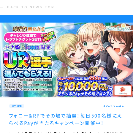
BACK TO NEWS TOP
2024.02.22
OTHER
フォロー&RPでその場で抽選！毎日500名様にえ
らべるPayが当たるキャンペーン開催中！