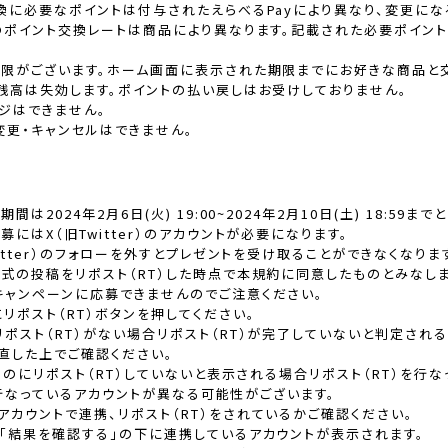
換に必要なポイントは付与されたえらべるPayにより異なり、変更にな
のポイント交換レートは商品により異なります。記載された必要ポイント
期限がございます。ホーム画面に表示された期限までにお好きな商品と
残高は失効します。ポイントの払い戻しはお受けしておりません。
ジはできません。
変更・キャンセルはできません。
は2024年2月6日(火) 19:00~2024年2月10日(土) 18:59ま
にはX（旧Twitter）のアカウントが必要になります。
witter）のフォローを外すとプレゼントを受け取ることができなくなりま
式の投稿をリポスト（RT）した時点で本規約に同意したものとみなしま
キャンペーンに応募できませんのでご注意ください。
ポスト（RT）ボタンを押してください。
ポスト（RT）がない場合リポスト（RT）が完了していないと判定され
直した上でご確認ください。
いるのにリポスト（RT）していないと表示される場合リポスト（RT）を行
携を行なっているアカウントが異なる可能性がございます。
カウントで連携、リポスト（RT）をされているかご確認ください。
「結果を確認する」の下に連携しているアカウントが表示されます。