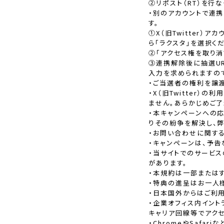
②リポスト（RT）を行
・別のアカウントで連
す。
①X（旧Twitter
ら「ラクスタ」を選択く
②「アクセス権を取り消
③連携解除後に抽選URL
入力を求められますの
・ご当選者の権利を譲渡
・X（旧Twitter
ません。あらかじめご了
・本キャンペーンへの
りその紛争を解決し、
・お問い合わせに関す
・キャンペーンは、予告
・当サイトでのサービ
があります。
・本規約は一部または
・特典の進呈はお一人様
・日本国外からはご利用
・企業オフィス内イント
キャリア回線等でアクセ
・ChromeやSafa