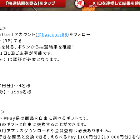
法＞
itter）アカウント(
@hachinai89
)をフォロー
（RP）する
果を見る」ボタンから抽選結果を確認！
1日1回ご応募が可能です。
er） ID認証が必要となります。
00円分】…4名様
分】…1996名様
て＞
ントやPay系の商品を自由に選べるギフトです。
数のギフトと自由に交換することができます。
に専用アプリのダウンロードや会員登録は必要ありません。
きな商品と交換できる、えらべるPay 【100円分】【10,000円分】を