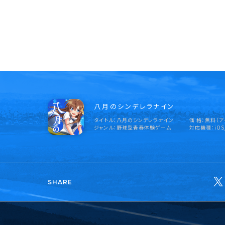
八月のシンデレラナイン
タイトル
八月のシンデレラナイン
価 格
無料（ア
ジャンル
野球型青春体験ゲーム
対応機種
iOS
SHARE