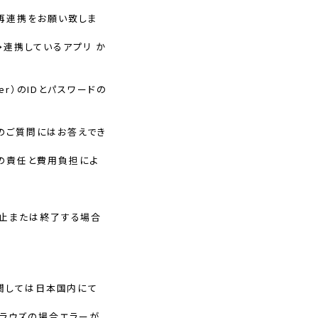
再連携をお願い致しま
→連携しているアプリ か
er）のIDとパスワードの
てのご質問にはお答えでき
の責任と費用負担によ
中止または終了する場合
に関しては日本国内にて
トブラウズの場合エラーが