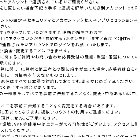
なったアカウントで連携されているかご確認ください。
携をし直したい場合下記の手順で連携を解除いただき別アカウントでの
）アカウントの設定→セキュリティとアカウントアクセス→アプリとセッション
ださい。
す」をタップしていただきますと 連携が解除されます。
にアクセスいただき「参加する」ボタンを押しますと再度 X（旧Twitt
で連携されたいアカウントでログインをお願いいたします。
・換金・変更することはできません。
）の利用に関するご質問やお問い合わせ応募受付の確認、当選・落選につい
承ください。
応募に関し、応募者と第三者との間に紛争が生じた場合、応募者は自ら
弊社に一切損害を与えないものとします。
る返信はすべて日本語で対応しております。あらかじめご了承ください。
なく終了する場合があります。
スの一部またはすべてを事前に告知することなく、変更・中断あるいは
すべてを事前に告知することなく変更をする場合があります。
1回までとなります。複数アカウントの利用はご遠慮ください。
頂けません。ご了承ください。
ラ環境、VPN等使用中はエラーがでる可能性がございます。アクセス
スしてください。
riなどのブラウザのデフォルト設定がシークレットウィンドウ/プライベー