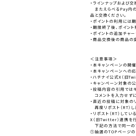
・ラインナップおよび交
またえらべるPay内
品と交換ください。
・ポイントの利用には
・期限終了後、ポイント
・ポイントの追加チャー
・商品交換後の商品の
＜注意事項＞
・本キャンペーンの開催期間
・本キャンペーンへの応募
・ハチナイ公式X（旧T
・キャンペーン対象の公
・投稿内容の引用では
コメントを入力せずにリ
・直近の投稿に対象のリ
再度リポスト（RT）し
・リポスト（RT）して
X（旧Twitter）連
下記の方法で同一のア
①抽選のTOPページの