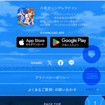
八月のシンデレラナイン
タイトル
八月のシンデレラナイン
ジャンル
野球型青春体験ゲーム
価 格
無料（アイテム課金あり）
対応機種
iOS/Android/DMM GAMES
DOWNLOAD APP
SHARE
プライバシーポリシー
よくあるご質問・お問い合わせ
MENU
PAGE TOP