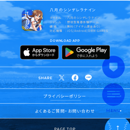
八月のシンデレラナイン
タイトル
八月のシンデレラナイン
ジャンル
野球型青春体験ゲーム
価 格
無料（アイテム課金あり）
対応機種
iOS/Android/DMM GAMES
DOWNLOAD APP
SHARE
プライバシーポリシー
よくあるご質問・お問い合わせ
MENU
PAGE TOP