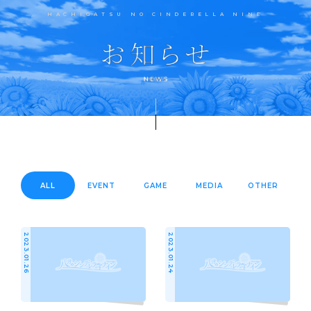
HACHIGATSU NO CINDERELLA NINE
ALL
EVENT
GAME
MEDIA
OTHER
2023.01.26
2023.01.24