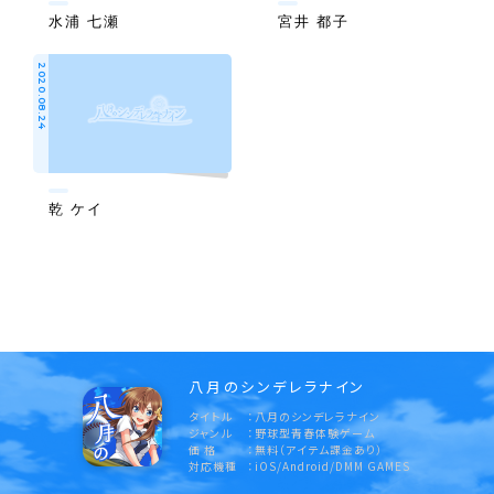
水浦 七瀬
宮井 都子
2020.08.24
乾 ケイ
八月のシンデレラナイン
タイトル
八月のシンデレラナイン
ジャンル
野球型青春体験ゲーム
価 格
無料（アイテム課金あり）
対応機種
iOS/Android/DMM GAMES