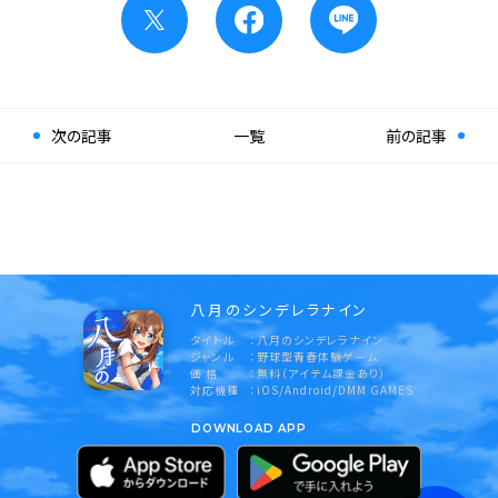
次の記事
一覧
前の記事
八月のシンデレラナイン
タイトル
八月のシンデレラナイン
ジャンル
野球型青春体験ゲーム
価 格
無料（アイテム課金あり）
対応機種
iOS/Android/DMM GAMES
DOWNLOAD APP