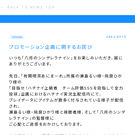
BACK TO NEWS TOP
2022.07.13
OTHER
プロモーション企画に関するお詫び
いつも「八月のシンデレラナイン」をお楽しみいただき、誠に
ありがとうございます。
先日、「有閑喫茶あにまーれ」所属の瀬島るい様・飛良ひか
り様の
「目指せ！ハチナイ上級者 チーム評価SSSを目指して全力
投球」企画におけるハチナイ実況生配信内にて、
プレイデータにアイテムが数多く付与されている様子が配信
され、
瀬島るい様・飛良ひかり様と視聴者様、そして「八月のシンデ
レラナイン」の監督様に
ご心配とご迷惑をおかけしております。