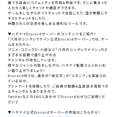
誰でも自由にコミュニティを作成&参加でき、そこに集まった
人たちと楽しくチャットや通話ができます。
ゲームをしながらボイスチャットで会話したり、空き時間にテ
キストチャットをしたり、
仲間たちとの交流を楽しめる便利なツールです。
▼ハチナイDiscordサーバーのコンテンツをご紹介！
「八月のシンデレラナイン公式Discordサーバー」では、ゲー
ムはもちろん、
アニメ・コミックス・小説など「八月のシンデレラナイン」のさ
まざまな話題で盛り上がれる
チャンネルが存在しています。
様々なジャンルの話をしながら、ハチナイ監督さんとわいわ
い盛り上がりましょう！
Discord内では、選手の「絵文字」や「スタンプ」も実装され
ているほか、
ファンアートを投稿したり、ご自身の動画&生放送を告知でき
るチャンネルもありますので、
TwitterなどのSNSとあわせてDiscordもぜひご活用くだ
さい♪
▼ハチナイ公式Discordサーバーの参加はこちらから！