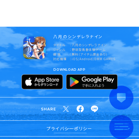
八月のシンデレラナイン
タイトル
八月のシンデレラナイン
ジャンル
野球型青春体験ゲーム
価 格
無料（アイテム課金あり）
対応機種
iOS/Android/DMM GAMES
DOWNLOAD APP
SHARE
プライバシーポリシー