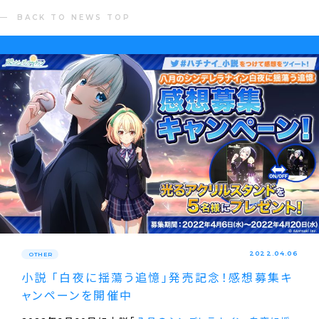
BACK TO NEWS TOP
2022.04.06
OTHER
小説 ｢白夜に揺蕩う追憶｣発売記念！感想募集キ
ャンペーンを開催中