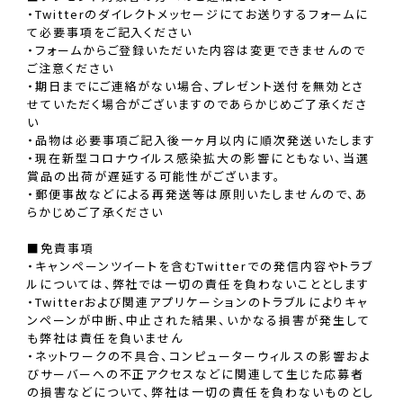
・Twitterのダイレクトメッセージにてお送りするフォームに
て必要事項をご記入ください
・フォームからご登録いただいた内容は変更できませんので
ご注意ください
・期日までにご連絡がない場合、プレゼント送付を無効とさ
せていただく場合がございますのであらかじめご了承くださ
い
・品物は必要事項ご記入後一ヶ月以内に順次発送いたします
・現在新型コロナウイルス感染拡大の影響にともない、当選
賞品の出荷が遅延する可能性がございます。
・郵便事故などによる再発送等は原則いたしませんので、あ
らかじめご了承ください
■免責事項
・キャンペーンツイートを含むTwitterでの発信内容やトラブ
ルについては、弊社では一切の責任を負わないこととします
・Twitterおよび関連アプリケーションのトラブルによりキャ
ンペーンが中断、中止された結果、いかなる損害が発生して
も弊社は責任を負いません
・ネットワークの不具合、コンピューターウィルスの影響およ
びサーバーへの不正アクセスなどに関連して生じた応募者
の損害などについて、弊社は一切の責任を負わないものとし