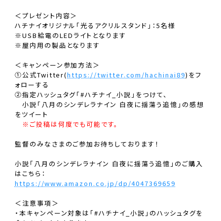
＜プレゼント内容＞
ハチナイオリジナル｢光るアクリルスタンド｣：5名様
※USB給電のLEDライトとなります
※屋内用の製品となります
＜キャンペーン参加方法＞
①公式Twitter(
https://twitter.com/hachinai89
)をフ
ォローする
②指定ハッシュタグ「#ハチナイ_小説」をつけて、
小説｢八月のシンデレラナイン 白夜に揺蕩う追憶｣の感想
をツイート
※ご投稿は何度でも可能です。
監督のみなさまのご参加お待ちしております！
小説｢八月のシンデレラナイン 白夜に揺蕩う追憶｣のご購入
はこちら：
https://www.amazon.co.jp/dp/4047369659
＜注意事項＞
・本キャンペーン対象は「#ハチナイ_小説」のハッシュタグを