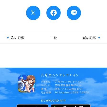
次の記事
一覧
前の記事
八月のシンデレラナイン
タイトル
八月のシンデレラナイン
ジャンル
野球型青春体験ゲーム
価 格
無料（アイテム課金あり）
対応機種
iOS/Android/DMM GAMES
DOWNLOAD APP