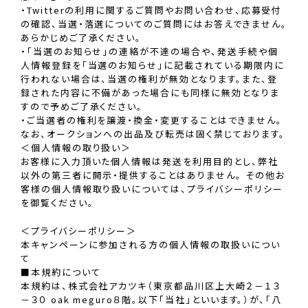
・Twitterの利用に関するご質問やお問い合わせ、応募受付
の確認、当選・落選についてのご質問にはお答えできません。
あらかじめご了承ください。
・「当選のお知らせ」の連絡が不達の場合や、発送手続や個
人情報登録を「当選のお知らせ」に記載されている期限内に
行われない場合は、当選の権利が無効となります。また、登
録された内容に不備があった場合にも同様に無効となりま
すので予めご了承ください。
・ご当選者の権利を譲渡・換金・変更することはできません。
なお、オークションへの出品及び転売は固く禁じております。
＜個人情報の取り扱い＞
お客様に入力頂いた個人情報は発送を利用目的とし、弊社
以外の第三者に開示・提供することはありません。 その他お
客様の個人情報取り扱いについては、プライバシーポリシー
を御覧ください。
＜プライバシーポリシー＞
本キャンペーンに参加される方の個人情報の取扱いについ
て
■本規約について
本規約は、株式会社アカツキ（東京都品川区上大崎２－１３
－３０ oak meguro８階。以下「当社」といいます。）が、「八