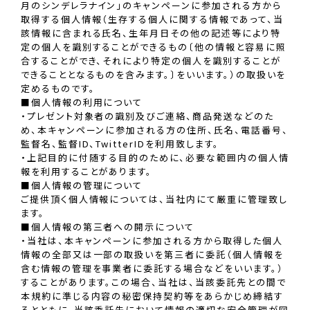
月のシンデレラナイン」のキャンペーンに参加される方から
取得する個人情報（生存する個人に関する情報であって、当
該情報に含まれる氏名、生年月日その他の記述等により特
定の個人を識別することができるもの〔他の情報と容易に照
合することができ、それにより特定の個人を識別することが
できることとなるものを含みます。〕をいいます。）の取扱いを
定めるものです。
■個人情報の利用について
・プレゼント対象者の識別及びご連絡、商品発送などのた
め、本キャンペーンに参加される方の住所、氏名、電話番号、
監督名、監督ID、TwitterIDを利用致します。
・上記目的に付随する目的のために、必要な範囲内の個人情
報を利用することがあります。
■個人情報の管理について
ご提供頂く個人情報については、当社内にて厳重に管理致し
ます。
■個人情報の第三者への開示について
・当社は、本キャンペーンに参加される方から取得した個人
情報の全部又は一部の取扱いを第三者に委託（個人情報を
含む情報の管理を事業者に委託する場合などをいいます。）
することがあります。この場合、当社は、当該委託先との間で
本規約に準じる内容の秘密保持契約等をあらかじめ締結す
るとともに、当該委託先において情報の適切な安全管理が図