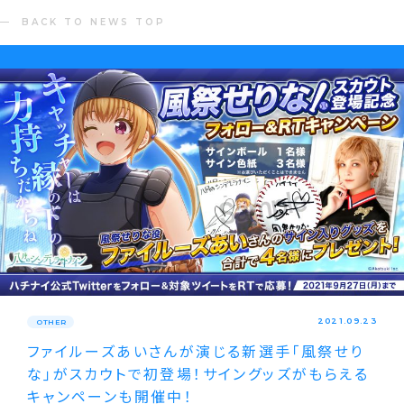
BACK TO NEWS TOP
2021.09.23
OTHER
ファイルーズあいさんが演じる新選手｢風祭せり
な｣がスカウトで初登場！サイングッズがもらえる
キャンペーンも開催中！