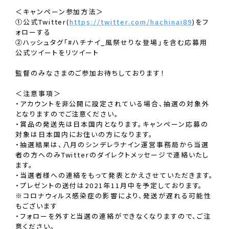
＜キャンペーン参加方法＞
①公式Twitter(
https://twitter.com/hachinai89
)をフ
ォローする
②ハッシュタグ「#ハチナイ_風祭せりな登場」を含む応募用
公式ツイートをリツイート
監督のみなさまのご参加お待ちしております！
＜注意事項＞
・アカウントを非公開に設定されている場合、抽選の対象外
となりますのでご注意ください。
・賞品の発送先は日本国内となります。キャンペーン応募の
対象は日本国内にお住いの方になります。
・抽選結果は、八月のシンデレラナイン運営事務局から当選
者の方へのみTwitterのダイレクトメッセージで連絡いたし
ます。
・当選者様への連絡をもって発表とかえさせていただきます。
・プレゼントの送付は2021年11月中を予定しております。
※コロナウィルス感染症の影響により、発送が遅れる可能性
もございます
・フォローを外すと当選の連絡ができなくなりますので、ご注
意ください。