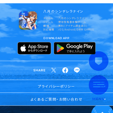
八月のシンデレラナイン
タイトル
八月のシンデレラナイン
ジャンル
野球型青春体験ゲーム
価 格
無料（アイテム課金あり）
対応機種
iOS/Android/DMM GAMES
DOWNLOAD APP
SHARE
プライバシーポリシー
よくあるご質問・お問い合わせ
MENU