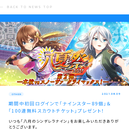
BACK TO NEWS TOP
2021.08.09
OTHER
期間中初回ログインで｢ナインスター89個｣＆
｢100連無料スカウトチケット｣プレゼント！
いつも「八月のシンデレラナイン」をお楽しみいただきありが
とうございます。