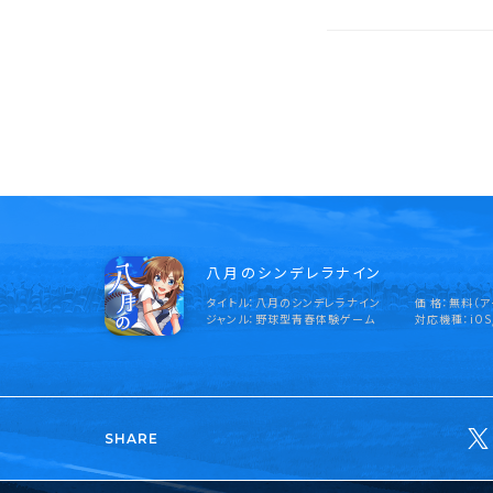
八月のシンデレラナイン
タイトル
八月のシンデレラナイン
価 格
無料（ア
ジャンル
野球型青春体験ゲーム
対応機種
iOS
SHARE