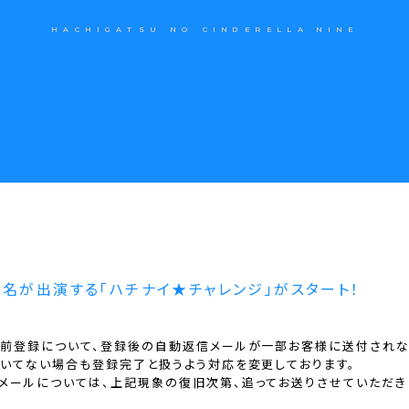
HACHIGATSU NO CINDERELLA NINE
2名が出演する「ハチナイ★チャレンジ」がスタート！
事前登録について、登録後の自動返信メールが一部お客様に送付され
届いてない場合も登録完了と扱うよう対応を変更しております。
メールについては、上記現象の復旧次第、追ってお送りさせていただき