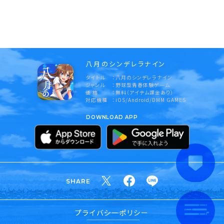
八月のシンデレラナイン
タイトル
八月のシンデレラナイン
ジャンル
野球型青春体験ゲーム
価 格
無料（アイテム課金あり）
対応機種
iOS/Android/DMM GAMES
DOWNLOAD APP
SHARE
プライバシーポリシー