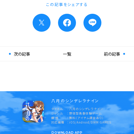
この記事をシェアする
次の記事
一覧
前の記事
八月のシンデレラナイン
タイトル
八月のシンデレラナイン
ジャンル
野球型青春体験ゲーム
価 格
無料（アイテム課金あり）
対応機種
iOS/Android/DMM GAMES
DOWNLOAD APP