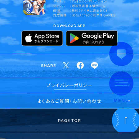
タイトル
八月のシンデレラナイン
ジャンル
野球型青春体験ゲーム
価 格
無料（アイテム課金あり）
対応機種
iOS/Android/DMM GAMES
DOWNLOAD APP
SHARE
プライバシーポリシー
よくあるご質問・お問い合わせ
MENU
PAGE TOP