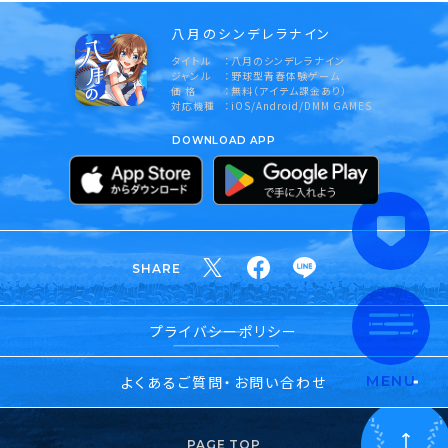
八月のシンデレラナイン
タイトル
八月のシンデレラナイン
ジャンル
野球型青春体験ゲーム
価 格
無料（アイテム課金あり）
対応機種
iOS/Android/DMM GAMES
DOWNLOAD APP
SHARE
プライバシーポリシー
よくあるご質問・お問い合わせ
MENU
PAGE TOP