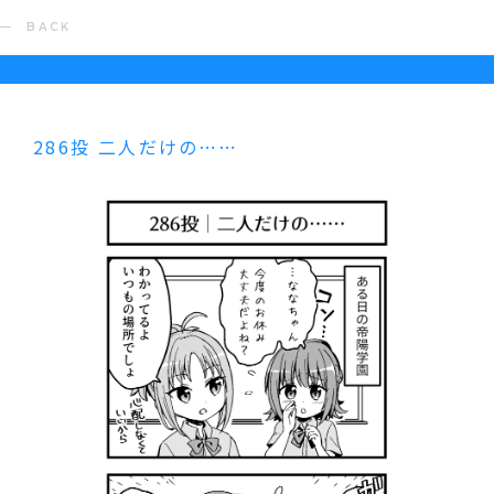
BACK
286投 二人だけの⋯⋯