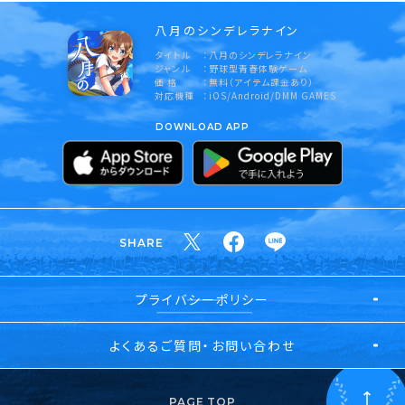
八月のシンデレラナイン
タイトル
八月のシンデレラナイン
ジャンル
野球型青春体験ゲーム
価 格
無料（アイテム課金あり）
対応機種
iOS/Android/DMM GAMES
DOWNLOAD APP
SHARE
プライバシーポリシー
よくあるご質問・お問い合わせ
PAGE TOP