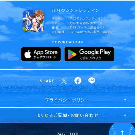
八月のシンデレラナイン
タイトル
八月のシンデレラナイン
ジャンル
野球型青春体験ゲーム
価 格
無料（アイテム課金あり）
対応機種
iOS/Android/DMM GAMES
DOWNLOAD APP
SHARE
プライバシーポリシー
よくあるご質問・お問い合わせ
PAGE TOP