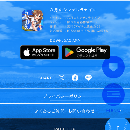
八月のシンデレラナイン
タイトル
八月のシンデレラナイン
ジャンル
野球型青春体験ゲーム
価 格
無料（アイテム課金あり）
対応機種
iOS/Android/DMM GAMES
DOWNLOAD APP
SHARE
プライバシーポリシー
よくあるご質問・お問い合わせ
MENU
PAGE TOP