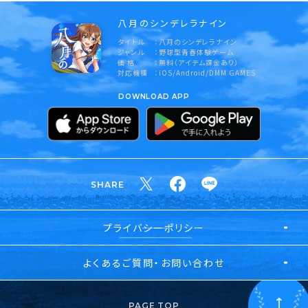
八月のシンデレラナイン
タイトル
八月のシンデレラナイン
ジャンル
野球型青春体験ゲーム
価 格
無料（アイテム課金あり）
対応機種
iOS/Android/DMM GAMES
DOWNLOAD APP
SHARE
プライバシーポリシー
よくあるご質問・お問い合わせ
PAGE TOP