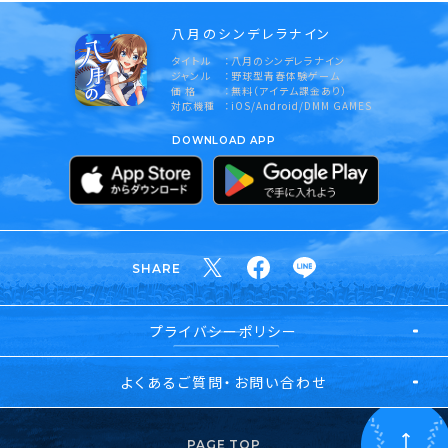
八月のシンデレラナイン
タイトル
八月のシンデレラナイン
ジャンル
野球型青春体験ゲーム
価 格
無料（アイテム課金あり）
対応機種
iOS/Android/DMM GAMES
DOWNLOAD APP
SHARE
プライバシーポリシー
よくあるご質問・お問い合わせ
PAGE TOP