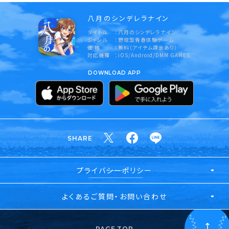
八月のシンデレラナイン
タイトル
八月のシンデレラナイン
ジャンル
野球型青春体験ゲーム
価 格
無料（アイテム課金あり）
対応機種
iOS/Android/DMM GAMES
DOWNLOAD APP
SHARE
プライバシーポリシー
よくあるご質問・お問い合わせ
PAGE TOP