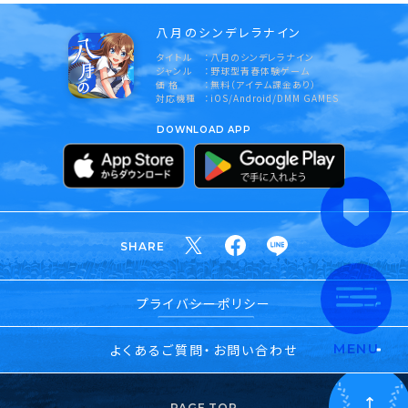
八月のシンデレラナイン
タイトル
八月のシンデレラナイン
ジャンル
野球型青春体験ゲーム
価 格
無料（アイテム課金あり）
対応機種
iOS/Android/DMM GAMES
DOWNLOAD APP
SHARE
プライバシーポリシー
よくあるご質問・お問い合わせ
MENU
PAGE TOP