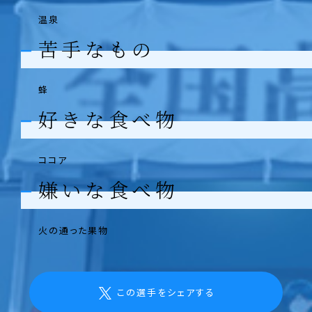
温泉
苦手なもの
蜂
好きな食べ物
ココア
嫌いな食べ物
火の通った果物
この選手をシェアする