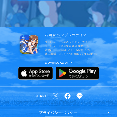
八月のシンデレラナイン
タイトル
八月のシンデレラナイン
ジャンル
野球型青春体験ゲーム
価 格
無料（アイテム課金あり）
対応機種
iOS/Android/DMM GAMES
DOWNLOAD APP
SHARE
プライバシーポリシー