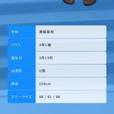
学校
清城高校
クラス
3年C組
誕生日
3月19日
血液型
O型
身長
158cm
スリーサイズ
88 / 61 / 86